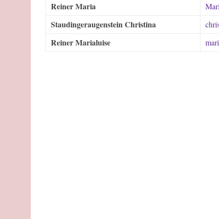
Reiner Maria
Mari
Staudingeraugenstein Christina
chri
Reiner Marialuise
mari