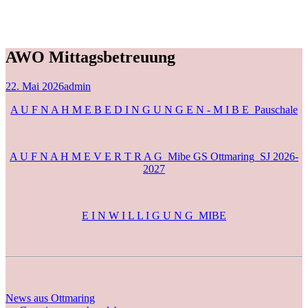
AWO Mittagsbetreuung
22. Mai 2026
admin
A U F N A H M E B E D I N G U N G E N - M I B E_Pauschale
A U F N A H M E V E R T R A G_Mibe GS Ottmaring_SJ 2026-
2027
E I N W I L L I G U N G_MIBE
News aus Ottmaring